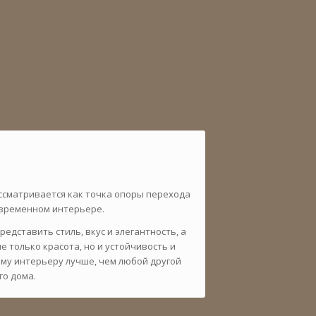
ссматривается как точка опоры перехода
овременном интерьере.
дставить стиль, вкус и элегантность, а
 только красота, но и устойчивость и
му интерьеру лучше, чем любой другой
го дома.