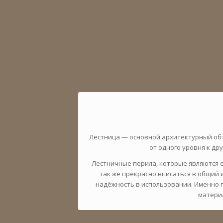
Лестница — основной архитектурный объ
от одного уровня к д
Лестничные перила, которые являются е
так же прекрасно вписаться в общий 
надёжность в использовании. Именно 
материа